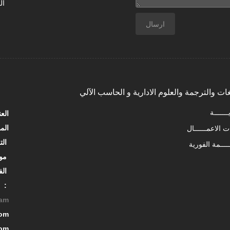
ال
غات والترجمة والعلوم الادارية و الحاسب الآلي
الم
التليفون :25081600 / 25081700/ 25081800
موبايل : 01005005430
الفاكس : 25083303/ 25081613
 :
البري
موقع 