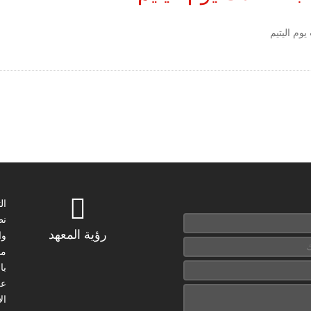
يوم اليتيم
ال
نظ
رؤية المعهد
وا
مع
با
عل
ال